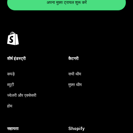
अपना मुफ़्त ट्रायल शुरू करें
शीर्ष इंडस्ट्री
कैटगरी
कपड़े
सभी थीम
ब्यूटी
मुफ़्त थीम
ज्वेलरी और एक्सेसरी
होम
सहायता
Shopify