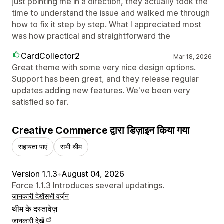
just pointing me in a direction, they actually took the
time to understand the issue and walked me through
how to fix it step by step. What I appreciated most
was how practical and straightforward the
CardCollector2
Mar 18, 2026
Great theme with some very nice design options.
Support has been great, and they release regular
updates adding new features. We've been very
satisfied so far.
Creative Commerce द्वारा डिज़ाइन किया गया
सहायता पाएं
सभी थीम
Version 1.1.3
•
August 04, 2026
Force 1.1.3 Introduces several updatings.
जानकारी देखें
सभी वर्ज़न
थीम के दस्तावेज़
जानकारी देखें