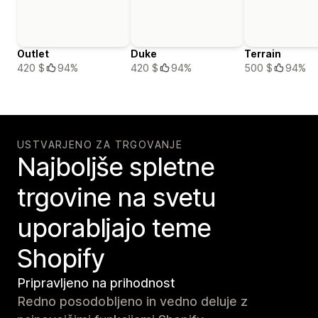
Outlet
Duke
Terrain
420 $
94%
420 $
94%
500 $
94%
USTVARJENO ZA TRGOVANJE
Najboljše spletne
trgovine na svetu
uporabljajo teme
Shopify
Pripravljeno na prihodnost
Redno posodobljeno in vedno deluje z