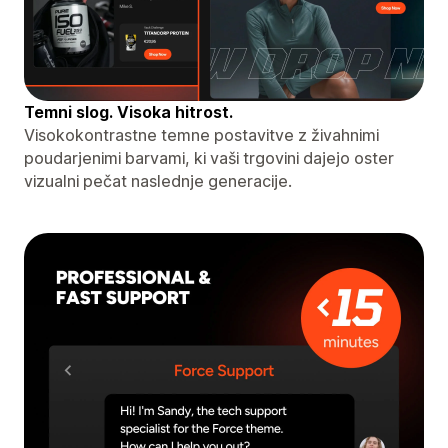
Temni slog. Visoka hitrost.
Visokokontrastne temne postavitve z živahnimi
poudarjenimi barvami, ki vaši trgovini dajejo oster
vizualni pečat naslednje generacije.