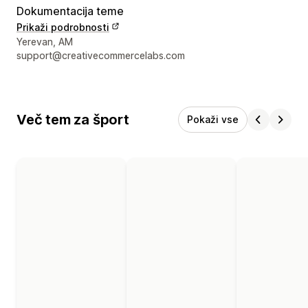
Dokumentacija teme
Prikaži podrobnosti
Podatki za stik z oblikovalcem
Yerevan, AM
support@creativecommercelabs.com
Več tem za šport
Pokaži vse