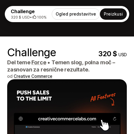
Challenge
Ogled predstavitve
Preizkusi
320 $ USD
•
100%
Challenge
320 $
USD
Del teme
Force
•
Temen slog, polna moč –
zasnovan za resnične rezultate.
od
Creative Commerce