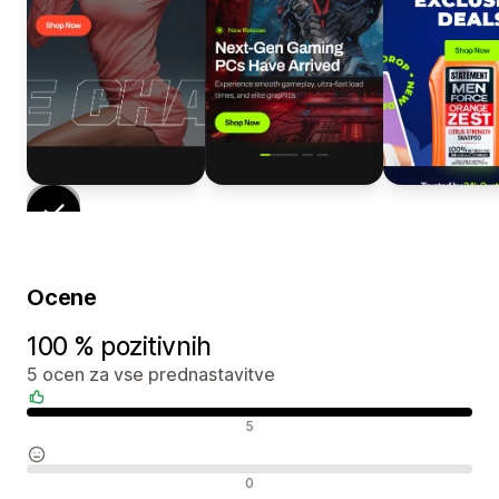
Ocene
100 % pozitivnih
5 ocen za vse prednastavitve
Pozitivne ocene
5
Nevtralne ocene
0