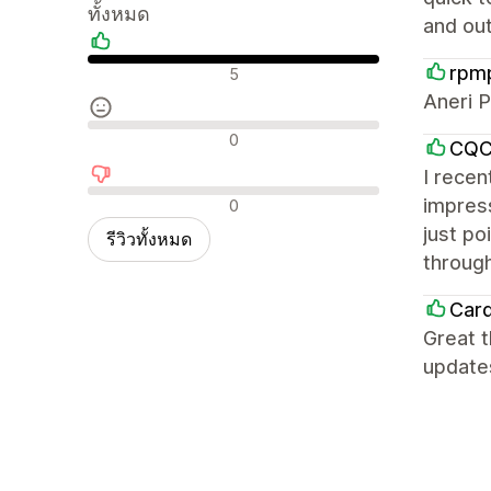
ทั้งหมด
and ou
รีวิวเชิงบวก
rpm
5
Aneri P
รีวิวที่เป็นกลาง
0
CQC 
I recen
รีวิวเชิงลบ
impress
0
just po
รีวิวทั้งหมด
through
Card
Great t
updates