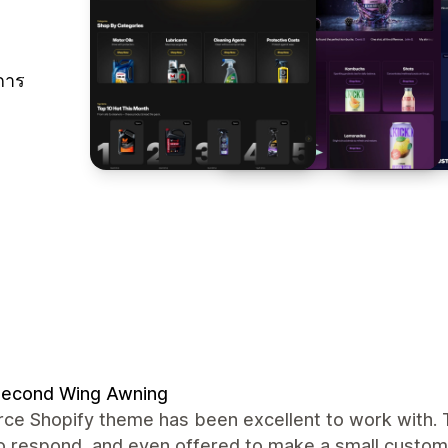
การ
Second Wing Awning
rce Shopify theme has been excellent to work with. 
to respond, and even offered to make a small custom