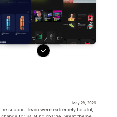
May 28, 2026
The support team were extremely helpful,
 change for us at no charge. Great theme