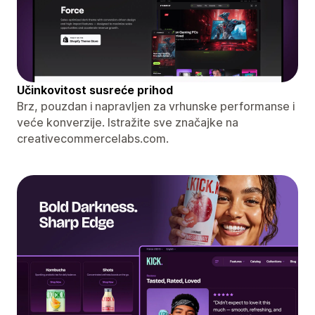
Učinkovitost susreće prihod
Brz, pouzdan i napravljen za vrhunske performanse i
veće konverzije. Istražite sve značajke na
creativecommercelabs.com.