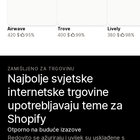
Airwave
Trove
Lively
420 $
95%
400 $
99%
380 $
98%
ZAMIŠLJENO ZA TRGOVINU
Najbolje svjetske
internetske trgovine
upotrebljavaju teme za
Shopify
Otporno na buduće izazove
Redovito se ažuriraju i uvijek su usklađene s