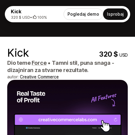
Kick
Pogledaj demo
Isprobaj
320 $ USD
•
100%
Kick
320 $
USD
Dio teme
Force
•
Tamni stil, puna snaga -
dizajniran za stvarne rezultate.
autor:
Creative Commerce