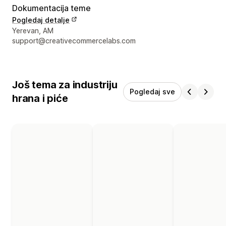
Dokumentacija teme
Pogledaj detalje
Podaci za kontakt dizajnera
Yerevan, AM
support@creativecommercelabs.com
Još tema za industriju
Pogledaj sve
hrana i piće