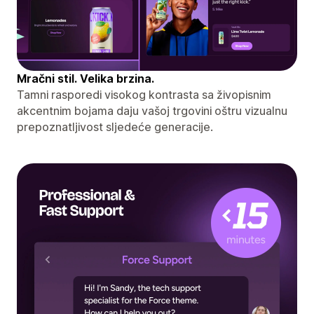
Mračni stil. Velika brzina.
Tamni rasporedi visokog kontrasta sa živopisnim
akcentnim bojama daju vašoj trgovini oštru vizualnu
prepoznatljivost sljedeće generacije.