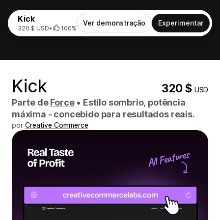
Kick
Ver demonstração
Experimentar
320 $ USD
•
100%
Kick
320 $
USD
Parte de
Force
•
Estilo sombrio, potência
máxima - concebido para resultados reais.
por
Creative Commerce