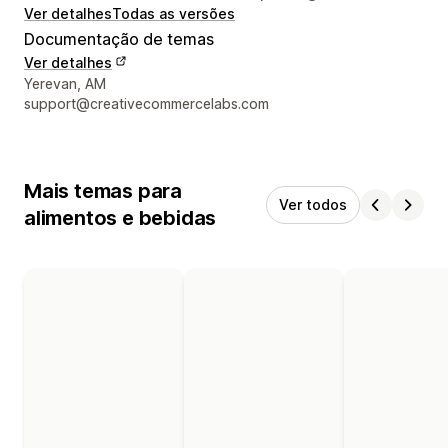
Ver detalhes
Todas as versões
Documentação de temas
Ver detalhes
Detalhes de contacto do designer
Yerevan, AM
support@creativecommercelabs.com
Mais temas para
Ver todos
alimentos e bebidas