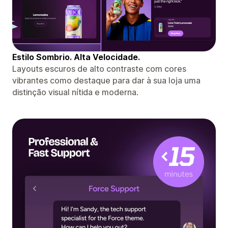
Estilo Sombrio. Alta Velocidade.
Layouts escuros de alto contraste com cores
vibrantes como destaque para dar à sua loja uma
distinção visual nítida e moderna.