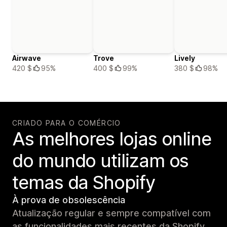
Airwave
Trove
Lively
420 $
95%
400 $
99%
380 $
98%
CRIADO PARA O COMÉRCIO
As melhores lojas online
do mundo utilizam os
temas da Shopify
À prova de obsolescência
Atualização regular e sempre compatível com
as funcionalidades mais recentes da Shopify.