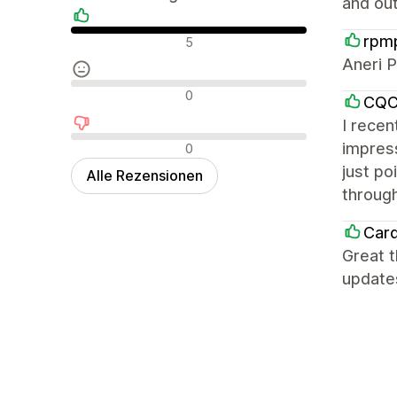
and ou
Positive Bewertungen
rpm
5
Aneri P
Neutrale Bewertungen
0
CQC 
I recen
Negative Bewertungen
impress
0
just po
Alle Rezensionen
through
Card
Great t
updates