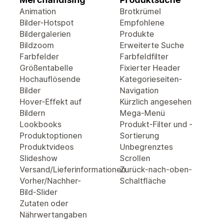
Animation
Brotkrümel
Bilder-Hotspot
Empfohlene
Bildergalerien
Produkte
Bildzoom
Erweiterte Suche
Farbfelder
Farbfeldfilter
Größentabelle
Fixierter Header
Hochauflösende
Kategorieseiten-
Bilder
Navigation
Hover-Effekt auf
Kürzlich angesehen
Bildern
Mega-Menü
Lookbooks
Produkt-Filter und -
Produktoptionen
Sortierung
Produktvideos
Unbegrenztes
Slideshow
Scrollen
Versand/Lieferinformationen
Zurück-nach-oben-
Vorher/Nachher-
Schaltfläche
Bild-Slider
Zutaten oder
Nährwertangaben