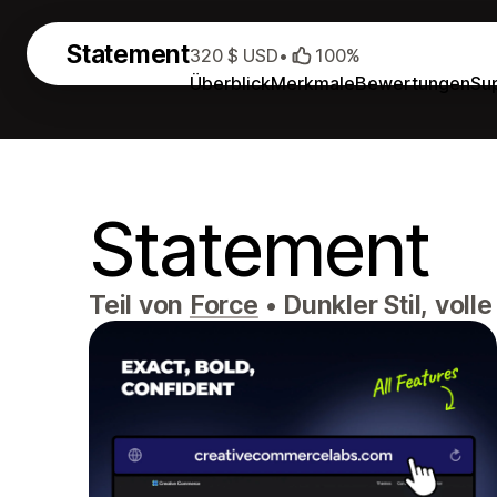
Statement
320 $ USD
•
100%
Überblick
Merkmale
Bewertungen
Su
Statement
Teil von
Force
•
Dunkler Stil, voll