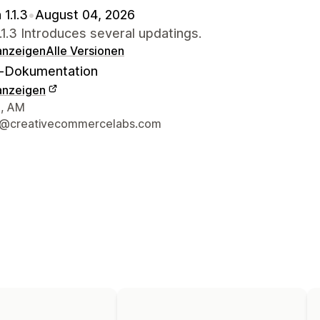
 1.1.3
•
August 04, 2026
.1.3 Introduces several updatings.
 anzeigen
Alle Versionen
-Dokumentation
 anzeigen
r-Kontaktdaten
, AM
t@creativecommercelabs.com