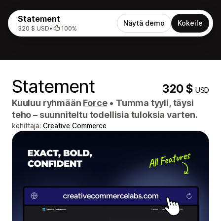
Statement
Näytä demo
Kokeile
320 $ USD
•
100%
Statement
320 $
USD
Kuuluu ryhmään
Force
•
Tumma tyyli, täysi
teho – suunniteltu todellisia tuloksia varten.
kehittäjä:
Creative Commerce