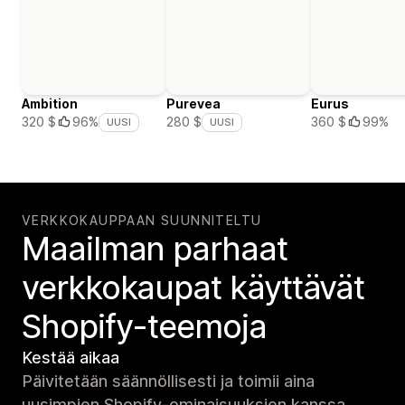
Ambition
Purevea
Eurus
360 $
99%
320 $
96%
280 $
UUSI
UUSI
VERKKOKAUPPAAN SUUNNITELTU
Maailman parhaat
verkko­kaupat käyttävät
Shopify-teemoja
Kestää aikaa
Päivitetään säännöllisesti ja toimii aina
uusimpien Shopify-ominaisuuksien kanssa.