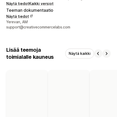
Näytä tiedot
Kaikki versiot
Teeman dokumentaatio
Näytä tiedot
Suunnittelijan yhteystiedot
Yerevan, AM
support@creativecommercelabs.com
Lisää teemoja
Näytä kaikki
toimialalle kauneus