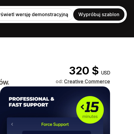
świetl wersję demonstracyjną
Wypróbuj szablon
320 $
USD
ów.
od:
Creative Commerce