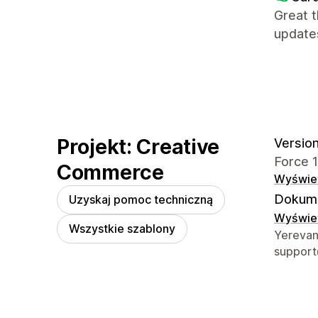
Great t
updates
Projekt: Creative
Version
Force 1
Commerce
Wyświet
Dokume
Uzyskaj pomoc techniczną
Wyświet
Wszystkie szablony
Dane ko
Yerevan
suppor