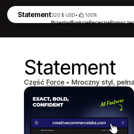
Statement
320 $ USD
•
100%
Przegląd
Funkcje
Recenzje
Pomoc tec
Statement
Część
Force
•
Mroczny styl, pełn