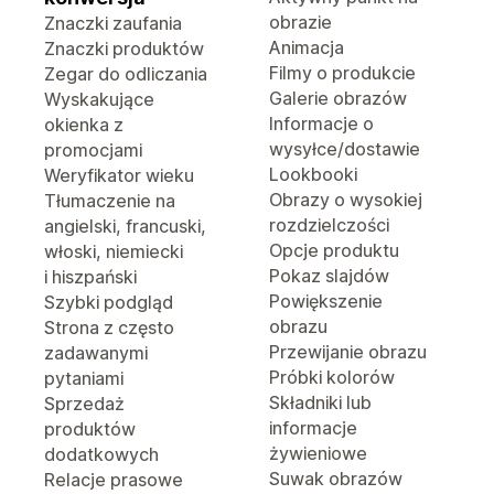
obrazie
Znaczki zaufania
Animacja
Znaczki produktów
Filmy o produkcie
Zegar do odliczania
Galerie obrazów
Wyskakujące
Informacje o
okienka z
wysyłce/dostawie
promocjami
Lookbooki
Weryfikator wieku
Obrazy o wysokiej
Tłumaczenie na
rozdzielczości
angielski, francuski,
Opcje produktu
włoski, niemiecki
Pokaz slajdów
i hiszpański
Powiększenie
Szybki podgląd
obrazu
Strona z często
Przewijanie obrazu
zadawanymi
Próbki kolorów
pytaniami
Składniki lub
Sprzedaż
informacje
produktów
żywieniowe
dodatkowych
Suwak obrazów
Relacje prasowe