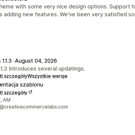
heme with some very nice design options. Support h
 adding new features. We've been very satisfied so 
 1.1.3
•
August 04, 2026
.1.3 Introduces several updatings.
l szczegóły
Wszystkie wersje
ntacja szablonu
l szczegóły
ntaktowe projektanta
, AM
t@creativecommercelabs.com