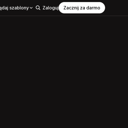
ądaj szablony
Zaloguj
Zacznij za darmo