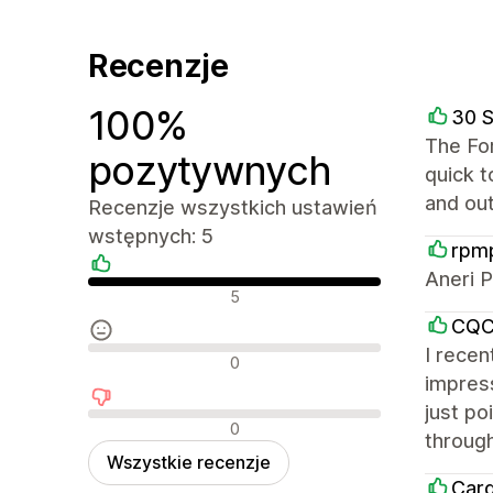
Recenzje
100%
30 
The Fo
pozytywnych
quick 
and ou
Recenzje wszystkich ustawień
wstępnych: 5
rpm
Aneri P
Pozytywne recenzje
5
CQC 
I recen
Neutralne recenzje
0
impress
just po
Negatywne recenzje
0
through
Wszystkie recenzje
Card