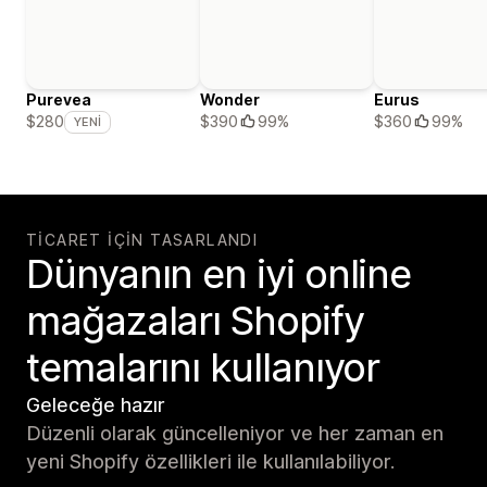
Purevea
Wonder
Eurus
$390
99%
$360
99%
$280
YENI
TICARET IÇIN TASARLANDI
Dünyanın en iyi online
mağazaları Shopify
temalarını kullanıyor
Geleceğe hazır
Düzenli olarak güncelleniyor ve her zaman en
yeni Shopify özellikleri ile kullanılabiliyor.