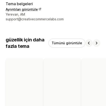
Tema belgeleri
Ayrıntıları görüntüle
Tasarımcı iletişim bilgileri
Yerevan, AM
support@creativecommercelabs.com
güzellik için daha
Tümünü görüntüle
fazla tema