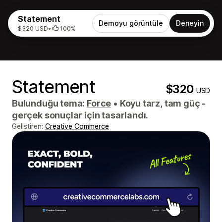
Statement
Demoyu görüntüle
Deneyin
$320 USD
•
100%
Statement
$320
USD
Bulunduğu tema:
Force
•
Koyu tarz, tam güç -
gerçek sonuçlar için tasarlandı.
Geliştiren:
Creative Commerce