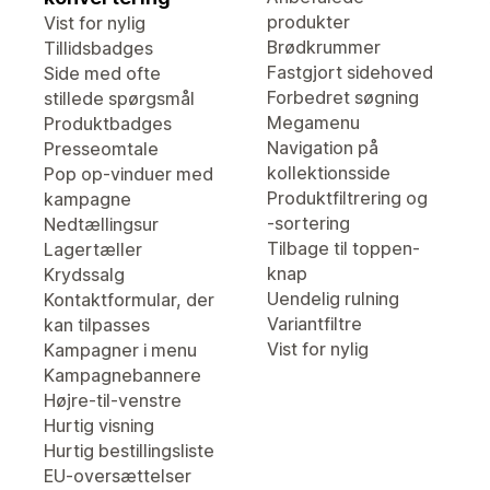
produkter
Vist for nylig
Brødkrummer
Tillidsbadges
Fastgjort sidehoved
Side med ofte
Forbedret søgning
stillede spørgsmål
Megamenu
Produktbadges
Navigation på
Presseomtale
kollektionsside
Pop op-vinduer med
Produktfiltrering og
kampagne
-sortering
Nedtællingsur
Tilbage til toppen-
Lagertæller
knap
Krydssalg
Uendelig rulning
Kontaktformular, der
Variantfiltre
kan tilpasses
Vist for nylig
Kampagner i menu
Kampagnebannere
Højre-til-venstre
Hurtig visning
Hurtig bestillingsliste
EU-oversættelser