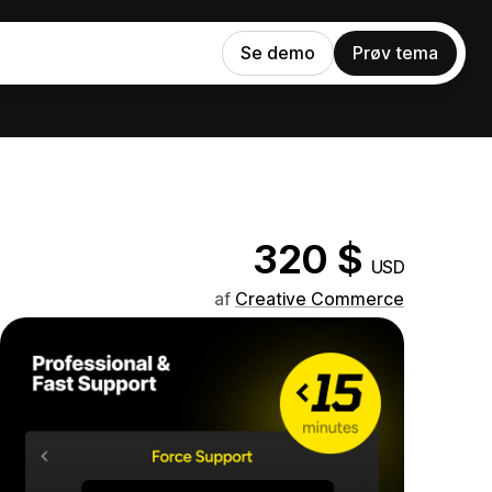
Se demo
Prøv tema
320 $
USD
af
Creative Commerce