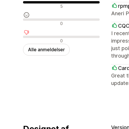
Positive anmeldelser
rpm
5
Aneri P
Neutrale anmeldelser
0
CQC 
I recen
Negative anmeldelser
impress
0
just po
Alle anmeldelser
through
Card
Great t
updates
Designet af
Version