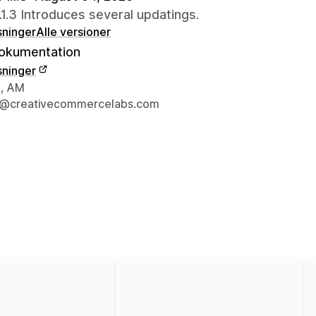
.1.3 Introduces several updatings.
sninger
Alle versioner
okumentation
sninger
ktoplysninger
, AM
t@creativecommercelabs.com