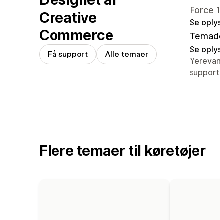
Force 1
Creative
Se oply
Commerce
Temad
Se oply
Få support
Alle temaer
Se konta
Yerevan
suppor
Flere temaer til køretøjer