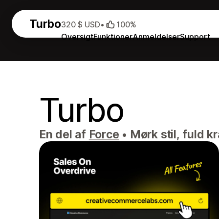
Turbo
320 $ USD
•
100%
Oversigt
Funktioner
Anmeldelser
Support
Turbo
En del af
Force
•
Mørk stil, fuld kr