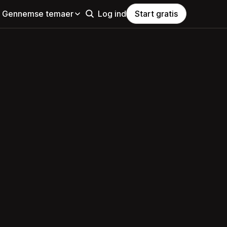
Gennemse temaer
Log ind
Start gratis