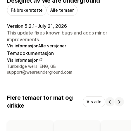
Designet av We are Underground
Få brukerstøtte
Alle temaer
Version 5.2.1
•
July 21, 2026
This update fixes known bugs and adds minor
improvements.
Vis informasjon
Alle versjoner
Temadokumentasjon
Vis informasjon
Designerens kontaktinfo
Tunbridge wells, ENG, GB
support@weareunderground.com
Flere temaer for mat og
Vis alle
drikke