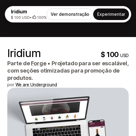
Iridium
Ver demonstração
Experimentar
$ 100 USD
•
100%
Iridium
$ 100
USD
Parte de
Forge
•
Projetado para ser escalável,
com seções otimizadas para promoção de
produtos.
por
We are Underground