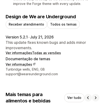
improve the Forge theme with every update.
Design de We are Underground
Receber atendimento
Todos os temas
Version 5.2.1
•
July 21, 2026
This update fixes known bugs and adds minor
improvements.
Ver informações
Todas as versões
Documentação de temas
Ver informações
Informações de contato do designer
Tunbridge wells, ENG, GB
support@weareunderground.com
Mais temas para
Ver tudo
alimentos e bebidas