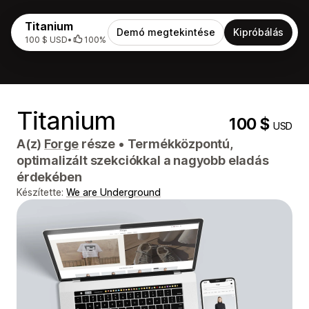
Titanium
Demó megtekintése
Kipróbálás
100 $ USD
•
100%
Titanium
100 $
USD
A(z)
Forge
része
•
Termékközpontú,
optimalizált szekciókkal a nagyobb eladás
érdekében
Készítette:
We are Underground