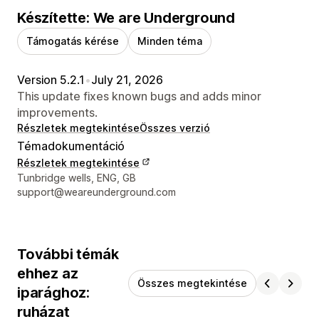
Készítette: We are Underground
Támogatás kérése
Minden téma
Version 5.2.1
•
July 21, 2026
This update fixes known bugs and adds minor
improvements.
Részletek megtekintése
Összes verzió
Témadokumentáció
Részletek megtekintése
Dizájner kapcsolattartási adatai
Tunbridge wells, ENG, GB
support@weareunderground.com
További témák
ehhez az
Összes megtekintése
iparághoz:
ruházat