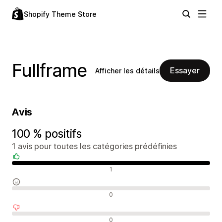
Shopify Theme Store
Fullframe
Essayer
Afficher les détails
Avis
100 % positifs
1 avis pour toutes les catégories prédéfinies
Avis positifs
1
Avis neutres
0
Avis négatifs
0