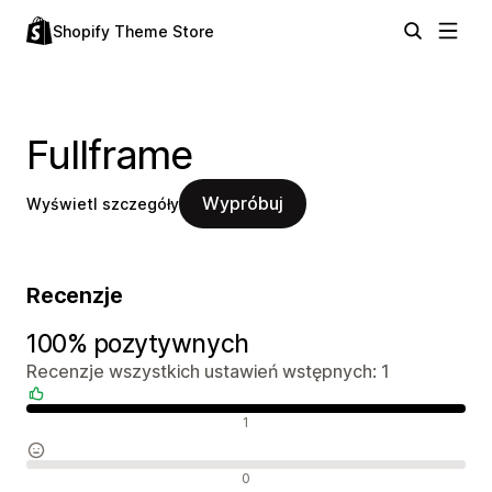
Shopify Theme Store
Fullframe
Wypróbuj
Wyświetl szczegóły
Recenzje
100% pozytywnych
Recenzje wszystkich ustawień wstępnych: 1
Pozytywne recenzje
1
Neutralne recenzje
0