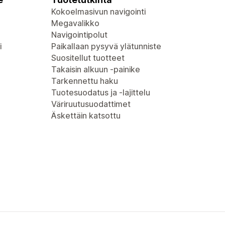
Kokoelmasivun navigointi
Megavalikko
Navigointipolut
i
Paikallaan pysyvä ylätunniste
Suositellut tuotteet
Takaisin alkuun -painike
Tarkennettu haku
Tuotesuodatus ja -lajittelu
Väriruutusuodattimet
Äskettäin katsottu