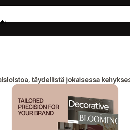
uki
sloistoa, täydellistä jokaisessa kehykse