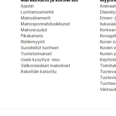
Ajastin
Animaat
Luottamusmerkit
Diaesity
Mainosbannerit
Ennen- j
Mainosponnahdusikkunat
liukusää
Mainosruudut
Korkeare
Pikakatselu
Kuvagall
Ristiinmyynti
Kuvan 
Suositellut tuotteet
Kuvien 
Tuotetunnukset
Kuvien 
Usein kysyttyä -sivu
Käyttöt
Valikonsisäiset mainokset
Toimitu
Äskettäin katsottu
Tuoteva
Tuotevi
Tuottee
Väriruud