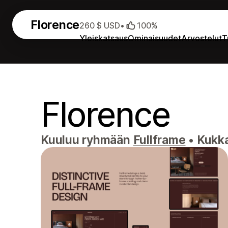
Florence
260 $ USD
•
100%
Yleiskatsaus
Ominaisuudet
Arvostelut
T
Florence
Kuuluu ryhmään
Fullframe
•
Kukkai