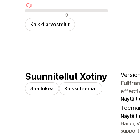
Negatiiviset arvostelut
0
Kaikki arvostelut
Suunnitellut Xotiny
Version 
Fullfra
Saa tukea
Kaikki teemat
effecti
Näytä t
Teeman
Näytä t
Suunnitt
Hanoi, 
support