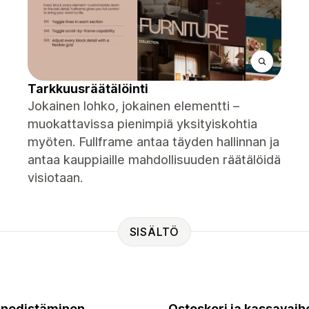
Tarkkuusräätälöinti
Jokainen lohko, jokainen elementti –
muokattavissa pienimpiä yksityiskohtia
myöten. Fullframe antaa täyden hallinnan ja
antaa kauppiaille mahdollisuuden räätälöidä
visiotaan.
SISÄLTÖ
nedistäminen
Ostoskori ja kassavaih