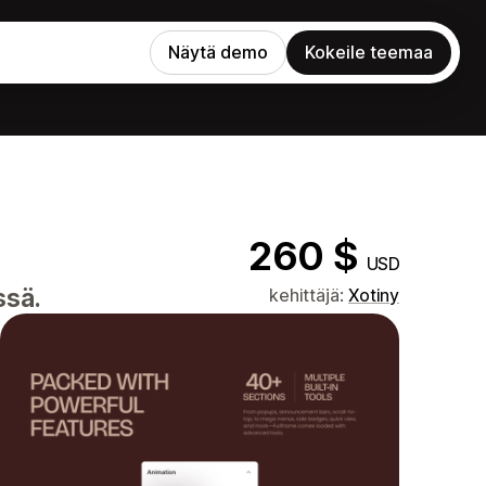
Näytä demo
Kokeile teemaa
260 $
USD
ssä.
kehittäjä:
Xotiny