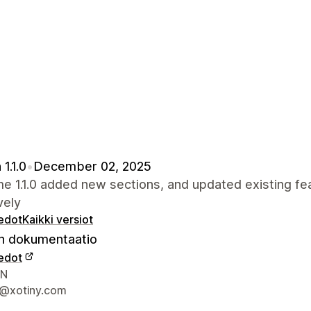
1.1.0
•
December 02, 2025
me 1.1.0 added new sections, and updated existing f
vely
iedot
Kaikki versiot
 dokumentaatio
iedot
elijan yhteystiedot
VN
@xotiny.com