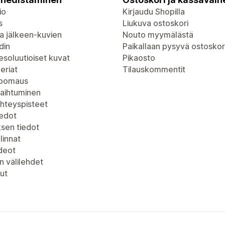
io
Kirjaudu Shopilla
s
Liukuva ostoskori
a jälkeen-kuvien
Nouto myymälästä
din
Paikallaan pysyvä ostoskor
soluutioiset kuvat
Pikaosto
eriat
Tilauskommentit
zoomaus
vaihtuminen
yhteyspisteet
iedot
ksen tiedot
linnat
deot
n välilehdet
ut