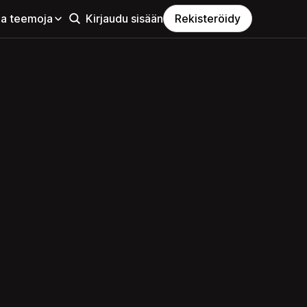
aa teemoja
Kirjaudu sisään
Rekisteröidy