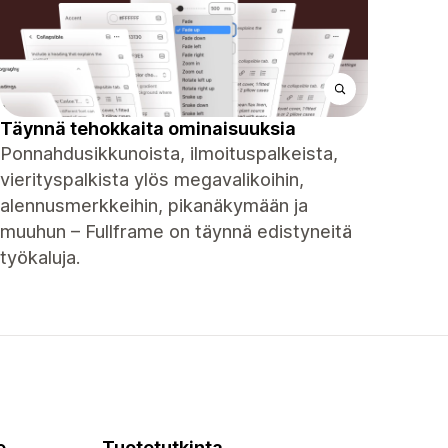
Täynnä tehokkaita ominaisuuksia
Ponnahdusikkunoista, ilmoituspalkeista,
vierityspalkista ylös megavalikoihin,
alennusmerkkeihin, pikanäkymään ja
muuhun – Fullframe on täynnä edistyneitä
työkaluja.
e
Tuotetutkinta