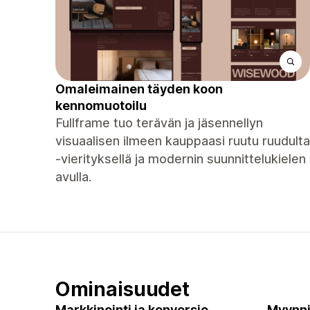
Omaleimainen täyden koon
kennomuotoilu
Fullframe tuo terävän ja jäsennellyn
visuaalisen ilmeen kauppaasi ruutu ruudulta
-vierityksellä ja modernin suunnittelukielen
avulla.
Ominaisuudet
Markkinointi ja konversio
Myynni