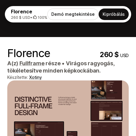
Florence
Demó megtekintése
Kipróbálás
260 $ USD
•
100%
Florence
260 $
USD
A(z)
Fullframe
része
•
Virágos ragyogás,
tökéletesítve minden képkockában.
Készítette:
Xotiny