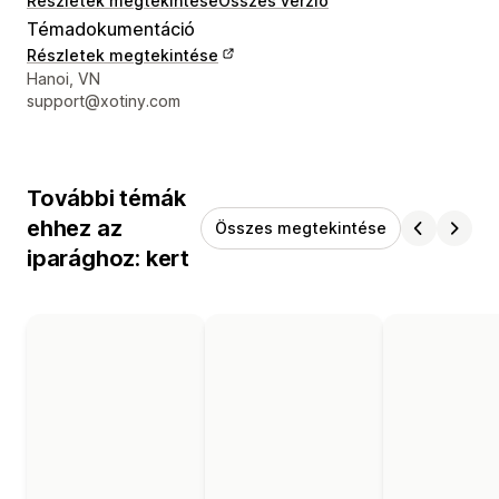
Részletek megtekintése
Összes verzió
Témadokumentáció
Részletek megtekintése
Dizájner kapcsolattartási adatai
Hanoi, VN
support@xotiny.com
További témák
ehhez az
Összes megtekintése
iparághoz: kert