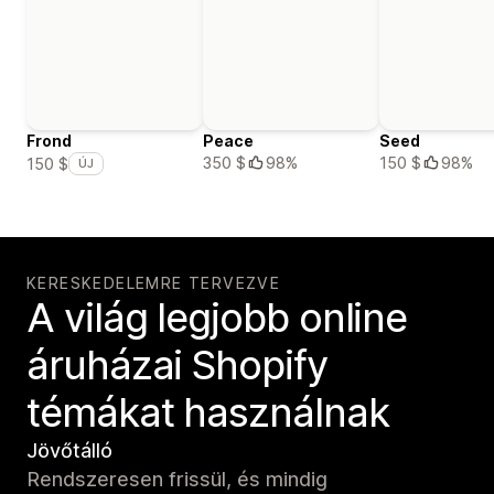
Frond
Peace
Seed
350 $
98%
150 $
98%
150 $
ÚJ
KERESKEDELEMRE TERVEZVE
A világ legjobb online
áruházai Shopify
témákat használnak
Jövőtálló
Rendszeresen frissül, és mindig