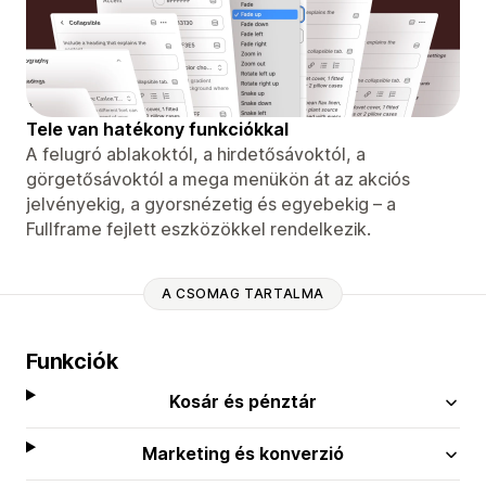
Tele van hatékony funkciókkal
A felugró ablakoktól, a hirdetősávoktól, a
görgetősávoktól a mega menükön át az akciós
jelvényekig, a gyorsnézetig és egyebekig – a
Fullframe fejlett eszközökkel rendelkezik.
A CSOMAG TARTALMA
Funkciók
Kosár és pénztár
Marketing és konverzió