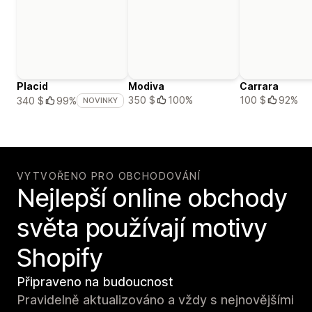
Placid
Modiva
Carrara
350 $
100%
100 $
92%
340 $
99%
NOVINKY
VYTVOŘENO PRO OBCHODOVÁNÍ
Nejlepší online obchody
světa používají motivy
Shopify
Připraveno na budoucnost
Pravidelně aktualizováno a vždy s nejnovějšími