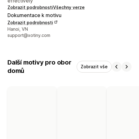
effectively
Zobrazit podrobnosti
Všechny verze
Dokumentace k motivu
Zobrazit podrobnosti
Kontaktní údaje designéra
Hanoi, VN
support@xotiny.com
Další motivy pro obor
Zobrazit vše
domů