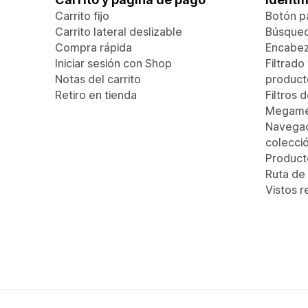
Carrito fijo
Botón pa
Carrito lateral deslizable
Búsque
Compra rápida
Encabez
Iniciar sesión con Shop
Filtrado
Notas del carrito
product
Retiro en tienda
Filtros 
Megam
Navegac
colecci
Produc
Ruta de
Vistos 