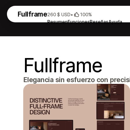
Fullframe
260 $ USD
•
100%
Resumen
Funciones
Reseñas
Ayuda
Fullframe
Elegancia sin esfuerzo con preci