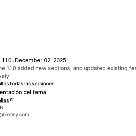
1.1.0
•
December 02, 2025
me 1.1.0 added new sections, and updated existing f
vely
lles
Todas las versiones
ntación del tema
lles
 de contacto del diseñador
VN
@xotiny.com