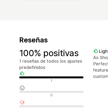
Reseñas
100% positivas
Ligh
As Shop
1 reseñas de todos los ajustes
Perfect
predefinidos
featur
custom 
Reseñas positivas
1
Reseñas neutras
0