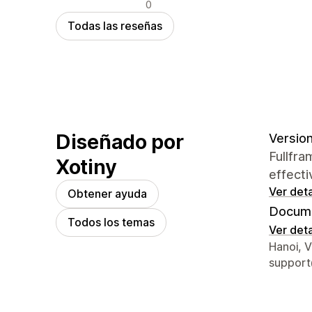
Reseñas negativas
0
Todas las reseñas
Diseñado por
Version 
Fullfra
Xotiny
effecti
Ver deta
Obtener ayuda
Docume
Todos los temas
Ver deta
Detalles
Hanoi, 
support