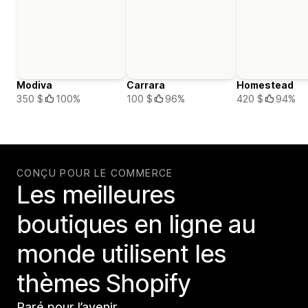
Modiva
Carrara
Homestead
350 $
100%
100 $
96%
420 $
94%
CONÇU POUR LE COMMERCE
Les meilleures
boutiques en ligne au
monde utilisent les
thèmes Shopify
Paré pour l’avenir