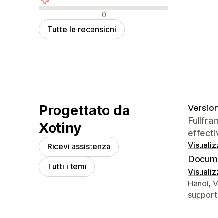
Recensioni negative
0
Tutte le recensioni
Progettato da
Version 
Fullfra
Xotiny
effecti
Visualiz
Ricevi assistenza
Docume
Tutti i temi
Visualiz
Recapiti
Hanoi, 
support