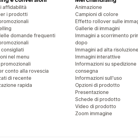
 affidabilità
Animazione
r i prodotti
Campioni di colore
promozionali
Effetto rollover sulle immag
lling
Gallerie di immagini
delle domande frequenti
Immagini a scorrimento pri
promozionali
dopo
 consigliati
Immagini ad alta risoluzion
oni nel menu
Immagini interattive
 promozionali
Informazioni su spedizione
r conto alla rovescia
consegna
zati di recente
Informazioni sull'uso
zazione rapida
Opzioni di prodotto
Presentazione
Schede di prodotto
Video di prodotto
Zoom immagine