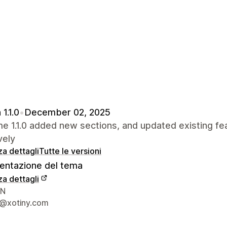
1.1.0
•
December 02, 2025
me 1.1.0 added new sections, and updated existing f
vely
za dettagli
Tutte le versioni
ntazione del tema
za dettagli
 del designer
VN
@xotiny.com