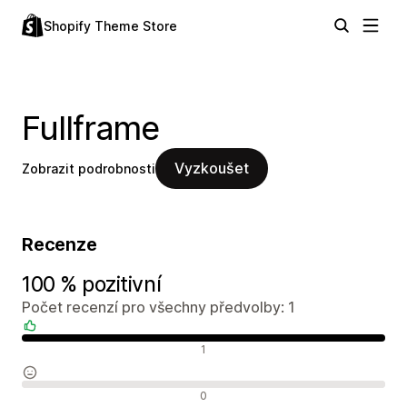
Shopify Theme Store
Fullframe
Vyzkoušet
Zobrazit podrobnosti
Recenze
100 % pozitivní
Počet recenzí pro všechny předvolby: 1
Pozitivní recenze
1
Neutrální recenze
0