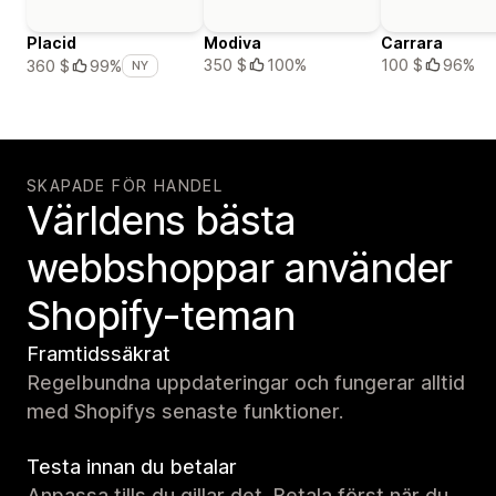
Placid
Modiva
Carrara
350 $
100%
100 $
96%
360 $
99%
NY
SKAPADE FÖR HANDEL
Världens bästa
webbshoppar använder
Shopify-teman
Framtidssäkrat
Regelbundna uppdateringar och fungerar alltid
med Shopifys senaste funktioner.
Testa innan du betalar
Anpassa tills du gillar det. Betala först när du