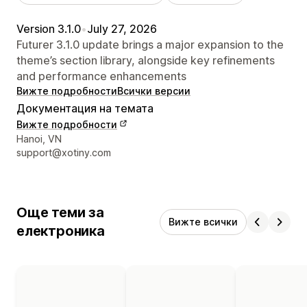
Version 3.1.0
•
July 27, 2026
Futurer 3.1.0 update brings a major expansion to the
theme’s section library, alongside key refinements
and performance enhancements
Вижте подробности
Всички версии
Документация на темата
Вижте подробности
Данни за връзка с дизайнера
Hanoi, VN
support@xotiny.com
Още теми за
Вижте всички
електроника