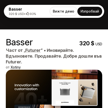
Basser
Вижте демо
Изпробвай
320 $ USD
•
93%
Basser
320 $
USD
Част от „
Futurer
“
•
Иновирайте.
Вдъхновете. Продавайте. Добре дошли във
Futurer.
от
Xotiny