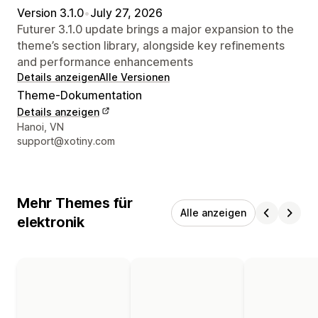
Version 3.1.0
•
July 27, 2026
Futurer 3.1.0 update brings a major expansion to the
theme’s section library, alongside key refinements
and performance enhancements
Details anzeigen
Alle Versionen
Theme-Dokumentation
Details anzeigen
Designer-Kontaktdaten
Hanoi, VN
support@xotiny.com
Mehr Themes für
Alle anzeigen
elektronik