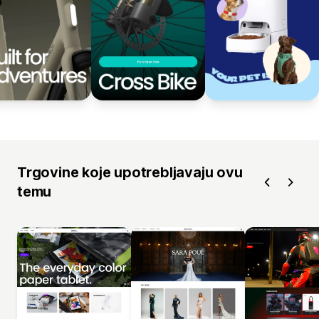
Trgovine koje upotrebljavaju ovu
temu