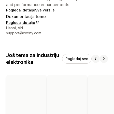
and performance enhancements
Pogledaj detalje
Sve verzije
Dokumentacija teme
Pogledaj detalje
Podaci za kontakt dizajnera
Hanoi, VN
support@xotiny.com
Još tema za industriju
Pogledaj sve
elektronika