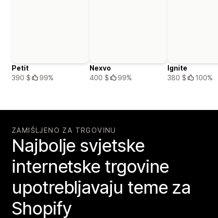
Petit
Nexvo
Ignite
390 $
99%
400 $
99%
380 $
100%
ZAMIŠLJENO ZA TRGOVINU
Najbolje svjetske
internetske trgovine
upotrebljavaju teme za
Shopify