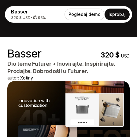
Basser
Pogledaj demo
Isprobaj
320 $ USD
•
93%
Basser
320 $
USD
Dio teme
Futurer
•
Inovirajte. Inspirirajte.
Prodajte. Dobrodošli u Futurer.
autor:
Xotiny