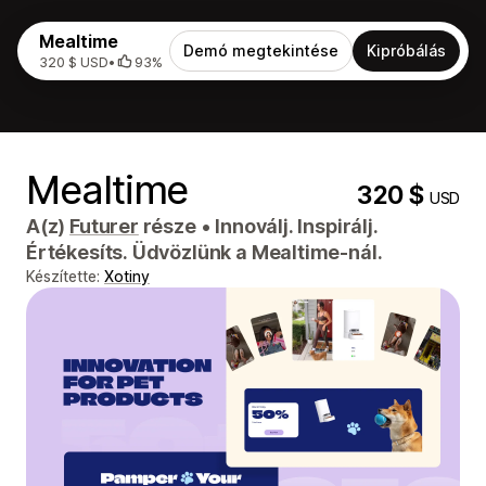
Mealtime
Demó megtekintése
Kipróbálás
320 $ USD
•
93%
Mealtime
320 $
USD
A(z)
Futurer
része
•
Innoválj. Inspirálj.
Értékesíts. Üdvözlünk a Mealtime-nál.
Készítette:
Xotiny