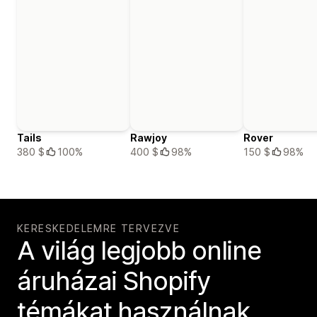
Tails
Rawjoy
Rover
380 $
100%
400 $
98%
150 $
98%
KERESKEDELEMRE TERVEZVE
A világ legjobb online
áruházai Shopify
témákat használnak