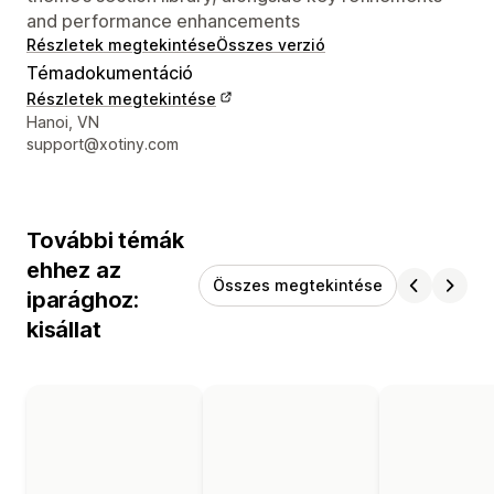
and performance enhancements
Részletek megtekintése
Összes verzió
Témadokumentáció
Részletek megtekintése
Dizájner kapcsolattartási adatai
Hanoi, VN
support@xotiny.com
További témák
ehhez az
Összes megtekintése
iparághoz:
kisállat