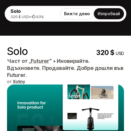
Solo
Вижте демо
Изпробвай
320 $ USD
•
93%
Solo
320 $
USD
Част от „
Futurer
“
•
Иновирайте.
Вдъхновете. Продавайте. Добре дошли във
Futurer.
от
Xotiny