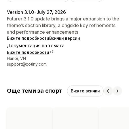
Version 3.1.0
•
July 27, 2026
Futurer 3.1.0 update brings a major expansion to the
theme’s section library, alongside key refinements
and performance enhancements
Вижте подробности
Всички версии
Документация на темата
Вижте подробности
Данни за връзка с дизайнера
Hanoi, VN
support@xotiny.com
Още теми за спорт
Вижте всички