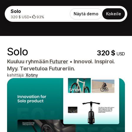
Solo
Näytä demo
Kokeile
320 $ USD
•
93%
Solo
320 $
USD
Kuuluu ryhmään
Futurer
•
Innovoi. Inspiroi.
Myy. Tervetuloa Futureriin.
kehittäjä:
Xotiny