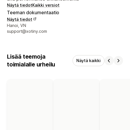
Näytä tiedot
Kaikki versiot
Teeman dokumentaatio
Näytä tiedot
Suunnittelijan yhteystiedot
Hanoi, VN
support@xotiny.com
Lisää teemoja
Näytä kaikki
toimialalle urheilu