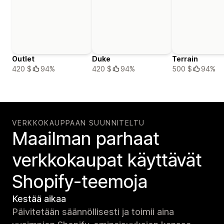
Outlet
Duke
Terrain
420 $
94%
420 $
94%
500 $
94%
VERKKOKAUPPAAN SUUNNITELTU
Maailman parhaat
verkko­kaupat käyttävät
Shopify-teemoja
Kestää aikaa
Päivitetään säännöllisesti ja toimii aina