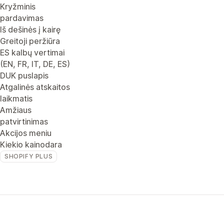
Kryžminis
pardavimas
Iš dešinės į kairę
Greitoji peržiūra
ES kalbų vertimai
(EN, FR, IT, DE, ES)
DUK puslapis
Atgalinės atskaitos
laikmatis
Amžiaus
patvirtinimas
Akcijos meniu
Kiekio kainodara
SHOPIFY PLUS