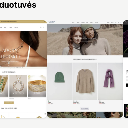
rduotuvės