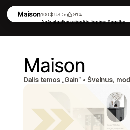
Maison
100 $ USD
•
91%
Apžvalga
Funkcijos
Atsiliepimai
Pagalba
Maison
Dalis temos „
Gain
“
•
Švelnus, mode