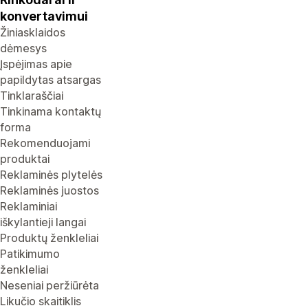
konvertavimui
Žiniasklaidos
dėmesys
Įspėjimas apie
papildytas atsargas
Tinklaraščiai
Tinkinama kontaktų
forma
Rekomenduojami
produktai
Reklaminės plytelės
Reklaminės juostos
Reklaminiai
iškylantieji langai
Produktų ženkleliai
Patikimumo
ženkleliai
Neseniai peržiūrėta
Likučio skaitiklis