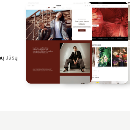
inų Jūsų