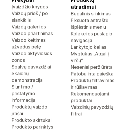
Įvaizdžio knygos
atradimui
Vaizdų prieš / po
Begalinis slinkimas
slankiklis
Fiksuota antraštė
Vaizdų galerijos
Išplėstinis meniu
Vaizdo priartinimas
Kolekcijos puslapio
Vaizdo keitimas
navigacija
užvedus pelę
Lankytojo kelias
Vaizdo aktyviosios
Mygtukas „Atgal į
zonos
viršų“
Spalvų pavyzdžiai
Neseniai peržiūrėta
Skaidrių
Patobulinta paieška
demonstracija
Produktų filtravimas
Siuntimo /
ir rūšiavimas
pristatymo
Rekomenduojami
informacija
produktai
Produktų vaizdo
Vaizdinių pavyzdžių
įrašai
filtrai
Produkto skirtukai
Produkto parinktys