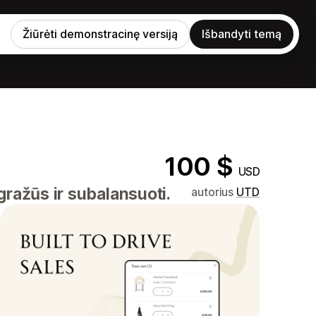
Žiūrėti demonstracinę versiją
Išbandyti temą
100 $
USD
ražūs ir subalansuoti.
autorius
UTD