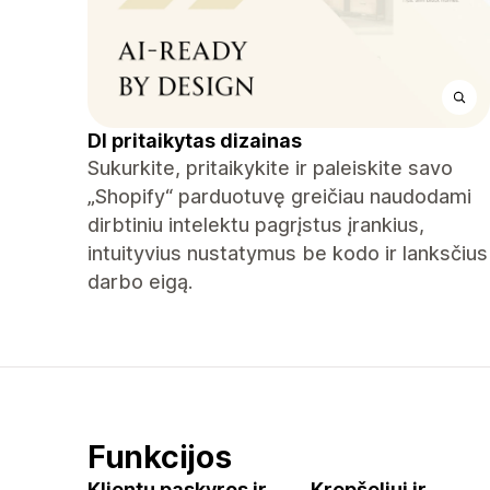
DI pritaikytas dizainas
Sukurkite, pritaikykite ir paleiskite savo
„Shopify“ parduotuvę greičiau naudodami
dirbtiniu intelektu pagrįstus įrankius,
intuityvius nustatymus be kodo ir lanksčius
darbo eigą.
Funkcijos
Klientų paskyros ir
Krepšeliui ir