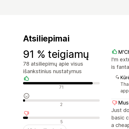
Atsiliepimai
91 % teigiamų
M'C
I'm ext
78 atsiliepimų apie visus
is fant
išankstinius nustatymus
Kūr
Tha
Teigiami atsiliepimai
71
app
Mus
Neutralūs atsiliepimai
2
Just do
basic c
Neigiami atsiliepimai
5
a cheap