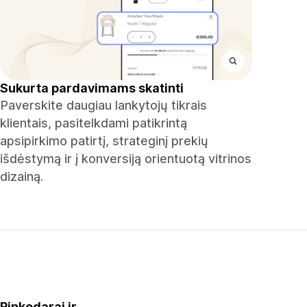
Sukurta pardavimams skatinti
Paverskite daugiau lankytojų tikrais
klientais, pasitelkdami patikrintą
apsipirkimo patirtį, strateginį prekių
išdėstymą ir į konversiją orientuotą vitrinos
dizainą.
Rinkodarai ir