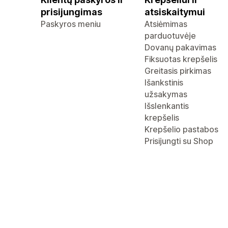
prisijungimas
atsiskaitymui
Paskyros meniu
Atsiėmimas
parduotuvėje
Dovanų pakavimas
Fiksuotas krepšelis
Greitasis pirkimas
Išankstinis
užsakymas
Išslenkantis
krepšelis
Krepšelio pastabos
Prisijungti su Shop