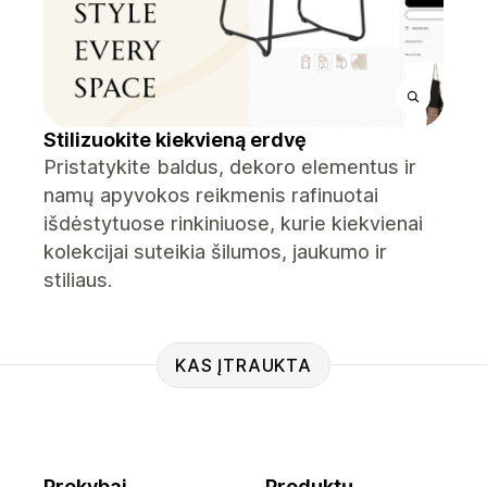
Stilizuokite kiekvieną erdvę
Pristatykite baldus, dekoro elementus ir
namų apyvokos reikmenis rafinuotai
išdėstytuose rinkiniuose, kurie kiekvienai
kolekcijai suteikia šilumos, jaukumo ir
stiliaus.
KAS ĮTRAUKTA
Prekybai
Produktų