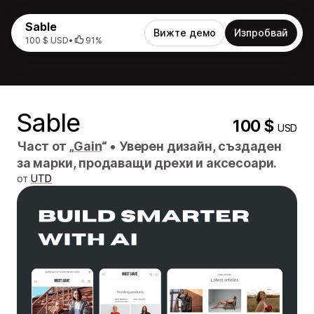
Sable
Вижте демо
Изпробвай
100 $ USD
•
91%
Sable
100 $
USD
Част от „
Gain
“
•
Уверен дизайн, създаден
за марки, продаващи дрехи и аксесоари.
от
UTD