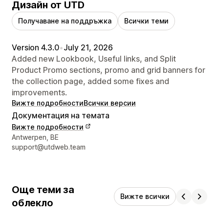
Дизайн от UTD
Получаване на поддръжка
Всички теми
Version 4.3.0
•
July 21, 2026
Added new Lookbook, Useful links, and Split
Product Promo sections, promo and grid banners for
the collection page, added some fixes and
improvements.
Вижте подробности
Всички версии
Документация на темата
Вижте подробности
Данни за връзка с дизайнера
Antwerpen, BE
support@utdweb.team
Още теми за
Вижте всички
облекло