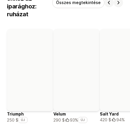
Összes megtekintése
iparághoz:
ruházat
Triumph
Velum
Salt Yard
420 $
94%
250 $
290 $
93%
ÚJ
ÚJ