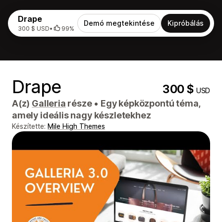
Drape
Demó megtekintése
Kipróbálás
300 $ USD
•
99%
Drape
300 $
USD
A(z)
Galleria
része
•
Egy képközpontú téma,
amely ideális nagy készletekhez
Készítette:
Mile High Themes