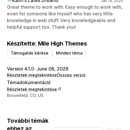
Kaori's Latex Dreams
Jan 14, 2025
Great theme to work with. Easy enough to work with,
even for someone like myself who has very little
knowledge in web stuff. Very knowledgeable and
helpful support too. Thank you!
Készítette: Mile High Themes
Támogatás kérése
Minden téma
Version 4.1.0
•
June 08, 2026
Részletek megtekintése
Összes verzió
Témadokumentáció
Részletek megtekintése
Dizájner kapcsolattartási adatai
Broomfield, CO, US
További témák
ehhez az