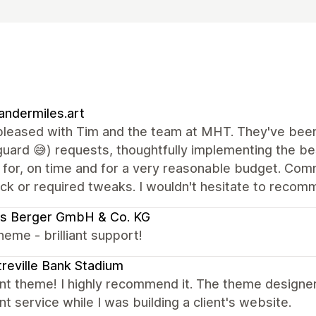
andermiles.art
pleased with Tim and the team at MHT. They've been 
uard 😅) requests, thoughtfully implementing the be
g for, on time and for a very reasonable budget. Co
k or required tweaks. I wouldn't hesitate to recomme
us Berger GmbH & Co. KG
eme - brilliant support!
reville Bank Stadium
ent theme! I highly recommend it. The theme designe
nt service while I was building a client's website.