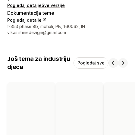
Pogledaj detalje
Sve verzije
Dokumentacija teme
Pogledaj detalje
Podaci za kontakt dizajnera
f-353 phase 8b, mohali, PB, 160062, IN
vikas.shinedezign@gmail.com
Još tema za industriju
Pogledaj sve
djeca