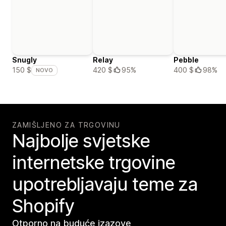
Snugly
Relay
Pebble
420 $
95%
400 $
98%
150 $
NOVO
ZAMIŠLJENO ZA TRGOVINU
Najbolje svjetske
internetske trgovine
upotrebljavaju teme za
Shopify
Otporno na buduće izazove