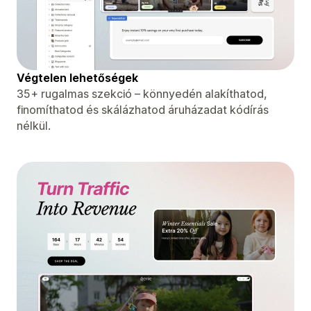
Végtelen lehetőségek
35+ rugalmas szekció – könnyedén alakíthatod,
finomíthatod és skálázhatod áruházadat kódírás
nélkül.