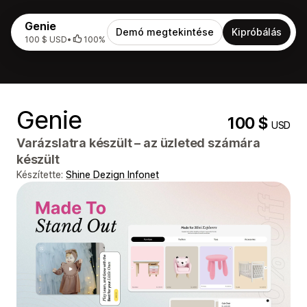
Genie
Demó megtekintése
Kipróbálás
100 $ USD
•
100%
Genie
100 $
USD
Varázslatra készült – az üzleted számára
készült
Készítette:
Shine Dezign Infonet