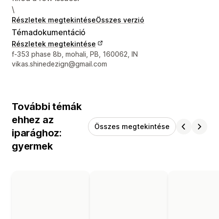
\
Részletek megtekintése
Összes verzió
Témadokumentáció
Részletek megtekintése
Dizájner kapcsolattartási adatai
f-353 phase 8b, mohali, PB, 160062, IN
vikas.shinedezign@gmail.com
További témák
ehhez az
Összes megtekintése
iparághoz:
gyermek