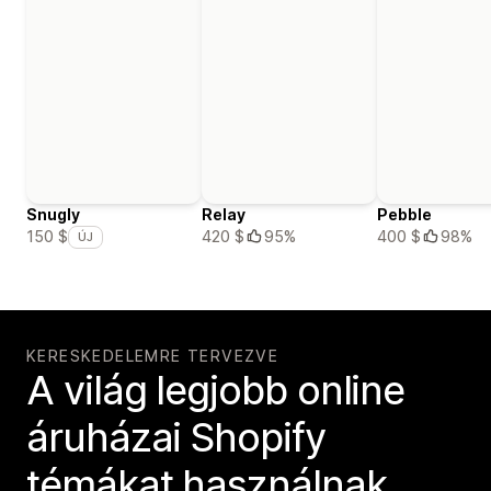
Snugly
Relay
Pebble
420 $
95%
400 $
98%
150 $
ÚJ
KERESKEDELEMRE TERVEZVE
A világ legjobb online
áruházai Shopify
témákat használnak