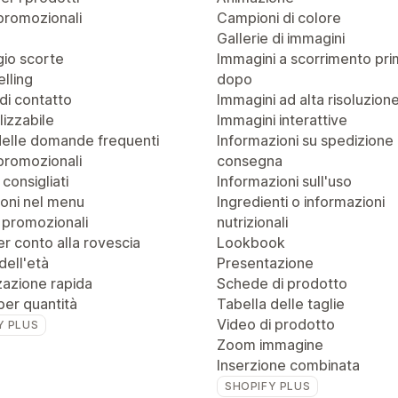
promozionali
Campioni di colore
Gallerie di immagini
io scorte
Immagini a scorrimento pri
lling
dopo
di contatto
Immagini ad alta risoluzion
izzabile
Immagini interattive
delle domande frequenti
Informazioni su spedizione
promozionali
consegna
 consigliati
Informazioni sull'uso
oni nel menu
Ingredienti o informazioni
 promozionali
nutrizionali
r conto alla rovescia
Lookbook
dell'età
Presentazione
zazione rapida
Schede di prodotto
per quantità
Tabella delle taglie
Video di prodotto
Y PLUS
Zoom immagine
Inserzione combinata
SHOPIFY PLUS