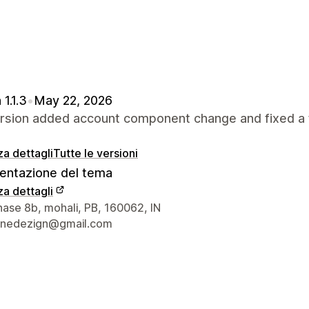
 1.1.3
•
May 22, 2026
ersion added account component change and fixed a 
za dettagli
Tutte le versioni
ntazione del tema
za dettagli
 del designer
hase 8b, mohali, PB, 160062, IN
hinedezign@gmail.com