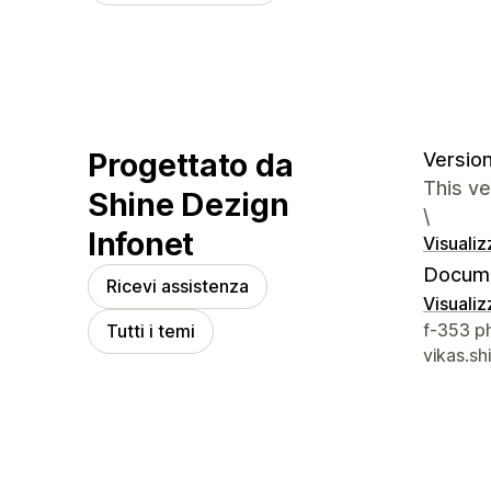
Progettato da
Version
This v
Shine Dezign
\
Infonet
Visualiz
Docume
Ricevi assistenza
Visualiz
Recapiti
f-353 p
Tutti i temi
vikas.s