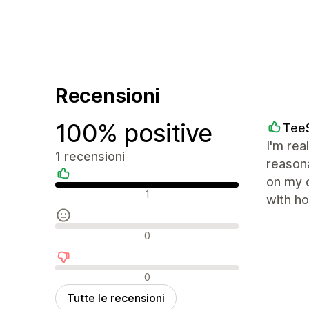
Recensioni
100% positive
TeeS
I'm rea
1 recensioni
reason
on my o
Recensioni positive
1
with ho
Recensioni neutrali
0
Recensioni negative
0
Tutte le recensioni