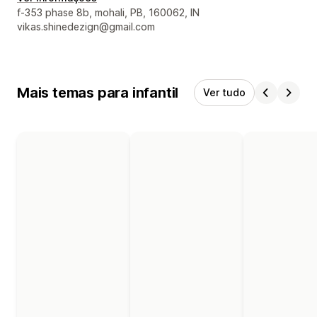
Informações de contato do designer
f-353 phase 8b, mohali, PB, 160062, IN
vikas.shinedezign@gmail.com
Mais temas para infantil
Ver tudo