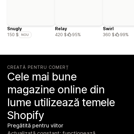
Snugly
Relay
Swirl
420 $
95%
360 $
99%
150 $
NOU
CREATĂ PENTRU COMERȚ
Cele mai bune
magazine online din
lume utilizează temele
Shopify
Pregătită pentru viitor
Actualizată constant; funcționează