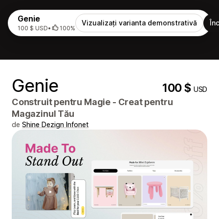
Genie
Vizualizați varianta demonstrativă
În
100 $ USD
•
100%
Genie
100 $
USD
Construit pentru Magie - Creat pentru
Magazinul Tău
de
Shine Dezign Infonet