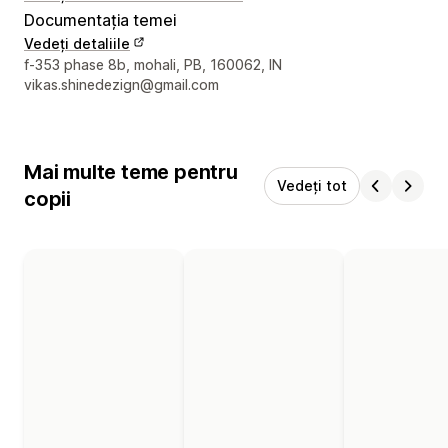
Documentația temei
Vedeți detaliile
Detaliile de contact ale designerului
f-353 phase 8b, mohali, PB, 160062, IN
vikas.shinedezign@gmail.com
Mai multe teme pentru
Vedeți tot
copii