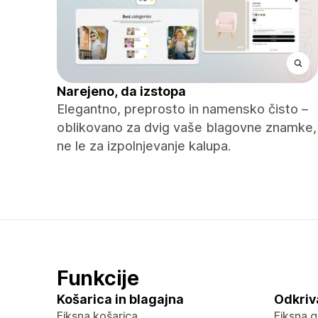
Narejeno, da izstopa
Elegantno, preprosto in namensko čisto –
oblikovano za dvig vaše blagovne znamke,
ne le za izpolnjevanje kalupa.
Funkcije
Košarica in blagajna
Odkriv
Fiksna košarica
Fiksna g