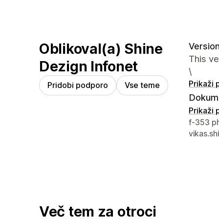
Oblikoval(a) Shine
Version
This v
Dezign Infonet
\
Prikaži
Pridobi podporo
Vse teme
Dokume
Prikaži
Podatki 
f-353 p
vikas.s
Več tem za otroci