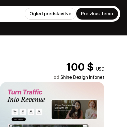
Ogled predstavitve
Preizkusi temo
100 $
USD
od
Shine Dezign Infonet