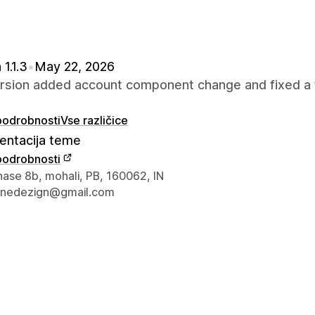
 1.1.3
•
May 22, 2026
ersion added account component change and fixed a 
 podrobnosti
Vse različice
ntacija teme
 podrobnosti
za stik z oblikovalcem
hase 8b, mohali, PB, 160062, IN
hinedezign@gmail.com