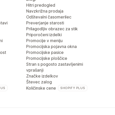
Hitri predogled
Navzkrižna prodaja
Odštevalni časomerilec
tavi
Preverjanje starosti
Prilagodljiv obrazec za stik
Priporočeni izdelki
mi
Promocije v meniju
Promocijska pojavna okna
nost
Promocijske pasice
Promocijske ploščice
Stran s pogosto zastavljenimi
vprašanji
Značke izdelkov
Števec zalog
Količinske cene
LUS
SHOPIFY PLUS