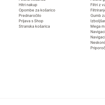
Hitri nakup
Filtri z 
Opombe za košarico
Filtrira
Prednaročilo
Gumb za
Prijava s Shop
Izboljša
Stranska košarica
Mega m
Navigaci
Navigaci
Neskonč
Priporoč