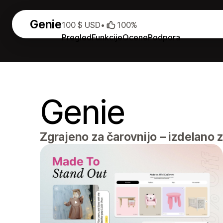
Genie
100 $ USD
•
100%
Pregled
Funkcije
Ocene
Podpora
Genie
Zgrajeno za čarovnijo – izdelano 