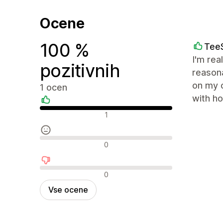
Ocene
100 %
TeeS
I'm rea
pozitivnih
reason
on my o
1 ocen
with ho
Pozitivne ocene
1
Nevtralne ocene
0
Negativne ocene
0
Vse ocene