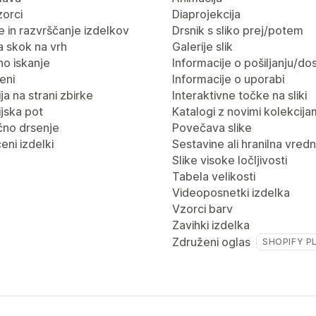
vzorci
Diaprojekcija
nje in razvrščanje izdelkov
Drsnik s sliko prej/potem
 skok na vrh
Galerije slik
no iskanje
Informacije o pošiljanju/dos
eni
Informacije o uporabi
ja na strani zbirke
Interaktivne točke na sliki
jska pot
Katalogi z novimi kolekcija
no drsenje
Povečava slike
eni izdelki
Sestavine ali hranilna vred
Slike visoke ločljivosti
Tabela velikosti
Videoposnetki izdelka
Vzorci barv
Zavihki izdelka
Združeni oglas
SHOPIFY P