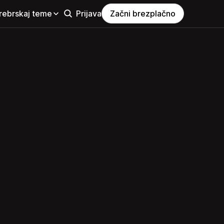
rebrskaj teme
Prijava
Začni brezplačno