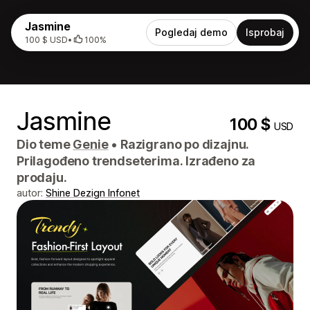
Jasmine
Pogledaj demo
Isprobaj
100 $ USD
•
100%
Jasmine
100 $
USD
Dio teme
Genie
•
Razigrano po dizajnu.
Prilagođeno trendseterima. Izrađeno za
prodaju.
autor:
Shine Dezign Infonet