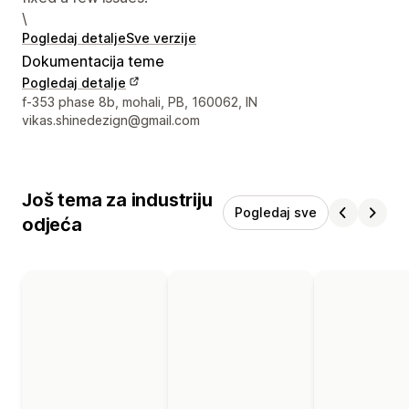
\
Pogledaj detalje
Sve verzije
Dokumentacija teme
Pogledaj detalje
Podaci za kontakt dizajnera
f-353 phase 8b, mohali, PB, 160062, IN
vikas.shinedezign@gmail.com
Još tema za industriju
Pogledaj sve
odjeća