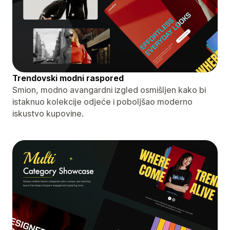
Trendovski modni raspored
Smion, modno avangardni izgled osmišljen kako bi
istaknuo kolekcije odjeće i poboljšao moderno
iskustvo kupovine.