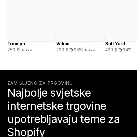
Triumph
Velum
Salt Yard
420 $
94%
250 $
290 $
93%
NOVO
NOVO
ZAMIŠLJENO ZA TRGOVINU
Najbolje svjetske
internetske trgovine
upotrebljavaju teme za
Shopify