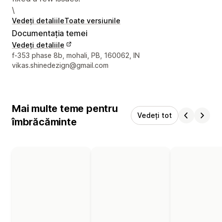
\
Vedeți detaliile
Toate versiunile
Documentația temei
Vedeți detaliile
Detaliile de contact ale designerului
f-353 phase 8b, mohali, PB, 160062, IN
vikas.shinedezign@gmail.com
Mai multe teme pentru
Vedeți tot
îmbrăcăminte