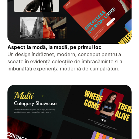
Aspect la modă, la modă, pe primul loc
Un design îndrăzneț, modern, conceput pentru a
scoate în evidență colecțiile de îmbrăcăminte și a
îmbunătăți experiența modernă de cumpărături.