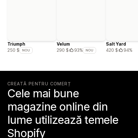
Triumph
Velum
Salt Yard
420 $
94%
250 $
290 $
93%
NOU
NOU
CREATĂ PENTRU COMERȚ
Cele mai bune
magazine online din
lume utilizează temele
Shopify