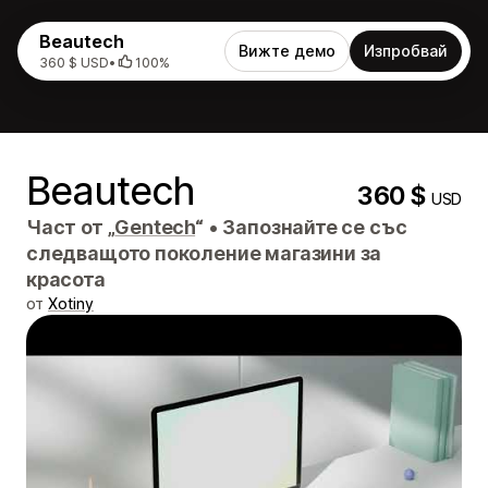
Beautech
Вижте демо
Изпробвай
360 $ USD
•
100%
Beautech
360 $
USD
Част от „
Gentech
“
•
Запознайте се със
следващото поколение магазини за
красота
от
Xotiny