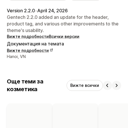
Version 2.2.0
•
April 24, 2026
Gentech 2.2.0 added an update for the header,
product tag, and various other improvements to the
theme's usability.
Вижте подробности
Всички версии
Документация на темата
Вижте подробности
Данни за връзка с дизайнера
Hanoi, VN
Още теми за
Вижте всички
козметика