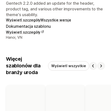
Gentech 2.2.0 added an update for the header,
product tag, and various other improvements to the
theme's usability.
Wyświetl szczegóły
Wszystkie wersje
Dokumentacja szablonu
Wyświetl szczegóły
Dane kontaktowe projektanta
Hanoi, VN
Więcej
szablonów dla
Wyświetl wszystkie
branży uroda