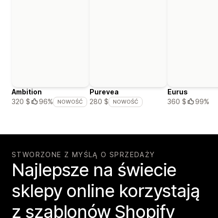
Ambition
Purevea
Eurus
360 $
99%
320 $
96%
280 $
NOWOŚĆ
NOWOŚĆ
STWORZONE Z MYŚLĄ O SPRZEDAŻY
Najlepsze na świecie
sklepy online korzystają
z szablonów Shopify