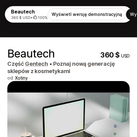
Beautech
Wyświetl wersję demonstracyjną
Wy
360 $ USD
•
100%
Beautech
360 $
USD
Część
Gentech
•
Poznaj nową generację
sklepów z kosmetykami
od:
Xotiny