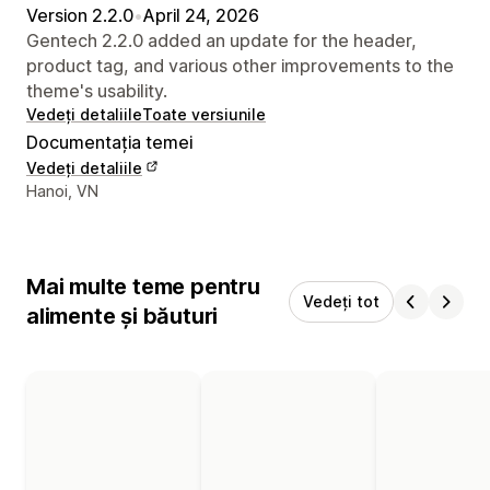
Version 2.2.0
•
April 24, 2026
Gentech 2.2.0 added an update for the header,
product tag, and various other improvements to the
theme's usability.
Vedeți detaliile
Toate versiunile
Documentația temei
Vedeți detaliile
Detaliile de contact ale designerului
Hanoi, VN
Mai multe teme pentru
Vedeți tot
alimente și băuturi