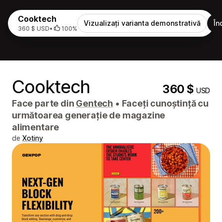
Cooktech
Vizualizați varianta demonstrativă
În
360 $ USD
•
100%
Cooktech
360 $
USD
Face parte din
Gentech
•
Faceți cunoștință cu
următoarea generație de magazine
alimentare
de
Xotiny