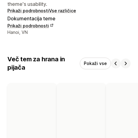
theme's usability.
Prikaži podrobnosti
Vse različice
Dokumentacija teme
Prikaži podrobnosti
Podatki za stik z oblikovalcem
Hanoi, VN
Več tem za hrana in
Pokaži vse
pijača