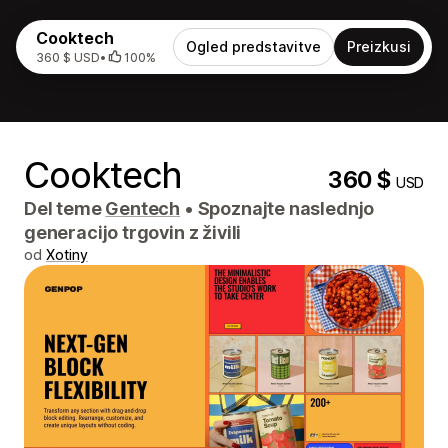
Cooktech
Ogled predstavitve
Preizkusi
360 $ USD
•
100%
Cooktech
360 $
USD
Del teme
Gentech
•
Spoznajte naslednjo
generacijo trgovin z živili
od
Xotiny