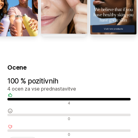
Ocene
100 % pozitivnih
4 ocen za vse prednastavitve
Pozitivne ocene
4
Nevtralne ocene
0
Negativne ocene
0