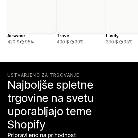
Airwave
Trove
Lively
420 $
95%
400 $
99%
380 $
98%
USTVARJENO ZA TRGOVANJE
Najboljše spletne
trgovine na svetu
uporabljajo teme
Shopify
Pripravljeno na prihodnost