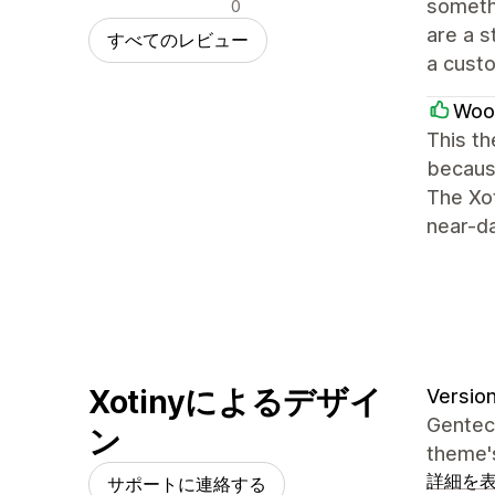
否定的なレビュー
somethi
0
are a s
すべてのレビュー
a custo
Woo
This th
because
The Xot
near-da
Xotinyによるデザイ
Version
Gentech
ン
theme's
詳細を
サポートに連絡する