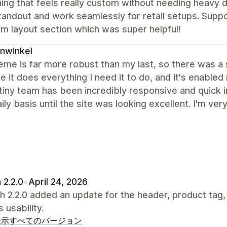
ng that feels really custom without needing heavy 
tandout and work seamlessly for retail setups. Supp
m layout section which was super helpful!
nwinkel
eme is far more robust than my last, so there was a s
 it does everything I need it to do, and it's enabled
iny team has been incredibly responsive and quick in
ily basis until the site was looking excellent. I'm very
 2.2.0
•
April 24, 2026
 2.2.0 added an update for the header, product tag
 usability.
表示
すべてのバージョン