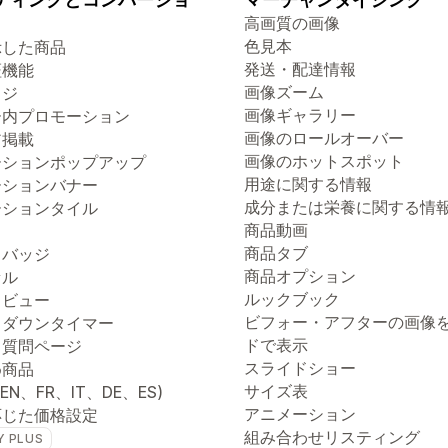
高画質の画像
色見本
示した商品
発送・配達情報
証機能
画像ズーム
ッジ
画像ギャラリー
ー内プロモーション
画像のロールオーバー
ア掲載
画像のホットスポット
ーションポップアップ
用途に関する情報
ーションバナー
成分または栄養に関する情
ーションタイル
商品動画
商品タブ
トバッジ
商品オプション
セル
ルックブック
クビュー
ビフォー・アフターの画像
トダウンタイマー
ドで表示
る質問ページ
スライドショー
め商品
サイズ表
(EN、FR、IT、DE、ES)
アニメーション
応じた価格設定
組み合わせリスティング
Y PLUS