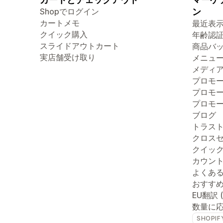
Shopでログイン
ン
カートメモ
最近表
クイック購入
年齢認
スライドアウトカート
商品バ
実店舗受け取り
メニュ
メディ
プロモ
プロモ
プロモ
ブログ
トラス
クロス
クイッ
カウン
よくあ
おすす
EU翻訳 
数量に
SHOPIF