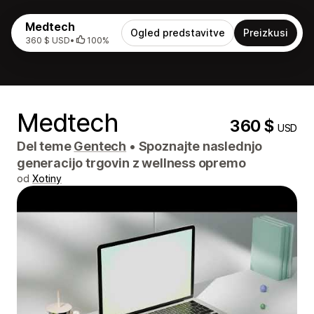
Medtech
Ogled predstavitve
Preizkusi
360 $ USD
•
100%
Medtech
360 $
USD
Del teme
Gentech
•
Spoznajte naslednjo
generacijo trgovin z wellness opremo
od
Xotiny