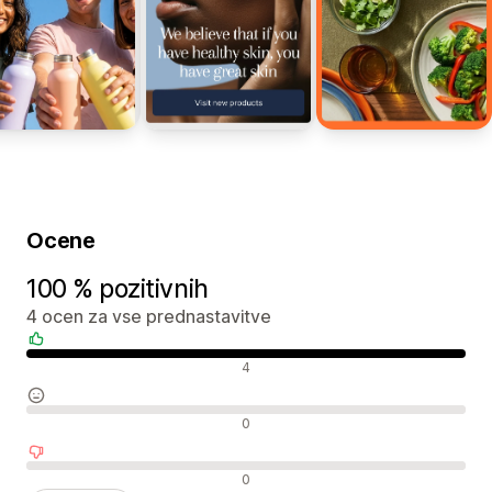
Ocene
100 % pozitivnih
4 ocen za vse prednastavitve
Pozitivne ocene
4
Nevtralne ocene
0
Negativne ocene
0