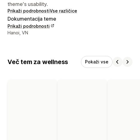
theme's usability.
Prikaži podrobnosti
Vse različice
Dokumentacija teme
Prikaži podrobnosti
Podatki za stik z oblikovalcem
Hanoi, VN
Več tem za wellness
Pokaži vse