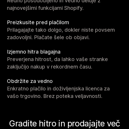
Redno posodobljeno in vedno deluje z
najnovejšimi funkcijami Shopify.
Preizkusite pred plačilom
Prilagajajte tako dolgo, dokler niste povsem
zadovoljni. Plačate šele ob objavi.
Izjemno hitra blagajna
Preverjena hitrost, da lahko vaše stranke
zaključijo nakup v rekordnem času.
Obdržite za vedno
Enkratno plačilo in doživljenjska licenca za
vašo trgovino. Brez poteka veljavnosti.
Gradite hitro in prodajajte več