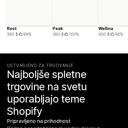
Root
Peak
Wellina
390 $
99%
380 $
100%
400 $
98%
USTVARJENO ZA TRGOVANJE
Najboljše spletne
trgovine na svetu
uporabljajo teme
Shopify
Pripravljeno na prihodnost