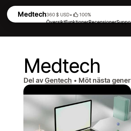
Medtech
360 $ USD
•
100%
Översikt
Funktioner
Recensioner
Suppo
Medtech
Del av
Gentech
•
Möt nästa gener