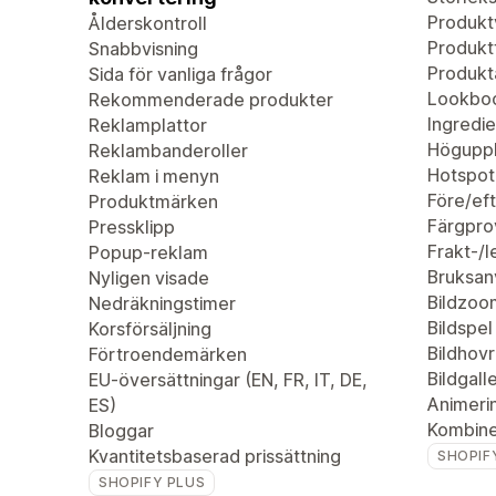
Produkt
Ålderskontroll
Produktf
Snabbvisning
Produkta
Sida för vanliga frågor
Lookbo
Rekommenderade produkter
Ingredie
Reklamplattor
Höguppl
Reklambanderoller
Hotspot
Reklam i menyn
Före/eft
Produktmärken
Färgpro
Pressklipp
Frakt-/
Popup-reklam
Bruksan
Nyligen visade
Bildzoo
Nedräkningstimer
Bildspel
Korsförsäljning
Bildhovr
Förtroendemärken
Bildgalle
EU-översättningar (EN, FR, IT, DE,
Animeri
ES)
Kombiner
Bloggar
Kvantitetsbaserad prissättning
SHOPIF
SHOPIFY PLUS