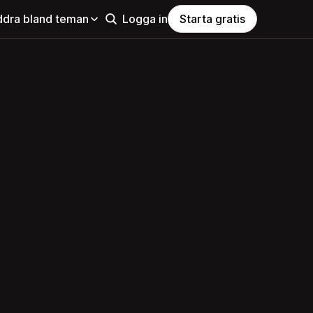
ddra bland teman
Logga in
Starta gratis