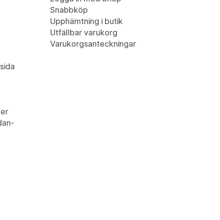
Snabbköp
Upphämtning i butik
Utfällbar varukorg
Varukorgsanteckningar
sida
er
idan-