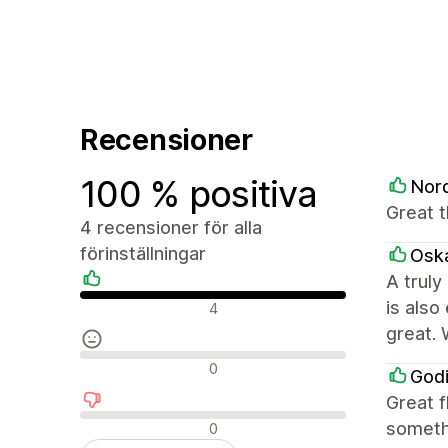
Recensioner
100 % positiva
Nor
Great 
4 recensioner för alla
förinställningar
Oska
A truly
Positiva recensioner
is als
4
great. 
Neutrala recensioner
0
Godi
Great f
Negativa recensioner
somethi
0