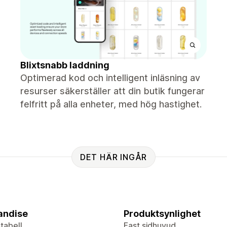
Blixtsnabb laddning
Optimerad kod och intelligent inläsning av
resurser säkerställer att din butik fungerar
felfritt på alla enheter, med hög hastighet.
DET HÄR INGÅR
andise
Produktsynlighet
tabell
Fast sidhuvud