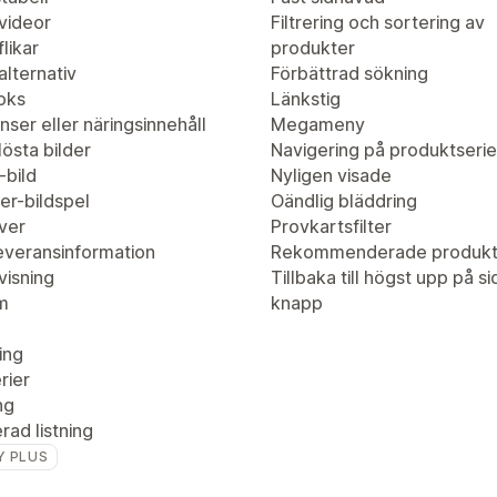
videor
Filtrering och sortering av
likar
produkter
lternativ
Förbättrad sökning
oks
Länkstig
nser eller näringsinnehåll
Megameny
östa bilder
Navigering på produktserie
-bild
Nyligen visade
er-bildspel
Oändlig bläddring
ver
Provkartsfilter
leveransinformation
Rekommenderade produkt
visning
Tillbaka till högst upp på s
m
knapp
ing
rier
ng
ad listning
Y PLUS