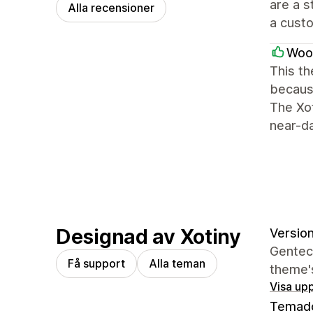
are a s
Alla recensioner
a custo
Woo
This th
because
The Xot
near-da
Designad av Xotiny
Version
Gentech
Få support
Alla teman
theme's
Visa upp
Temad