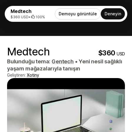
Medtech
Demoyu görüntüle
Deneyin
$360 USD
•
100%
Medtech
$360
USD
Bulunduğu tema:
Gentech
•
Yeni nesil sağlıklı
yaşam mağazalarıyla tanışın
Geliştiren:
Xotiny