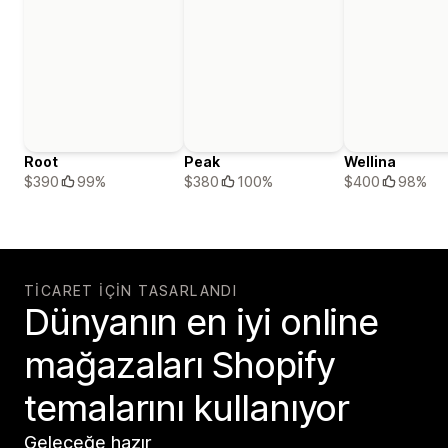
Root
Peak
Wellina
$390
99%
$380
100%
$400
98%
TICARET IÇIN TASARLANDI
Dünyanın en iyi online
mağazaları Shopify
temalarını kullanıyor
Geleceğe hazır