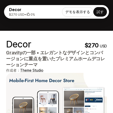
Decor
デモを表示する
試す
$270 USD
•
0%
Decor
$270
USD
Gravity
の一部
•
エレガントなデザインとコンバ
ージョンに重点を置いたプレミアムホームデコレ
ーションテーマ
作成者：
Theme Studio